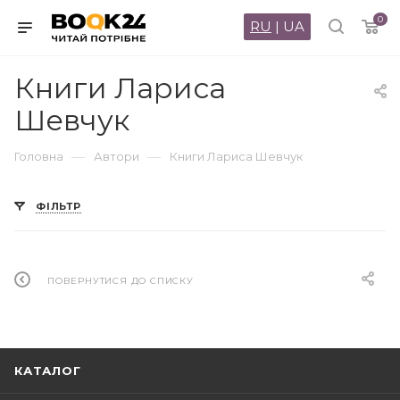
0
RU
|
UA
Книги Лариса
Шевчук
—
—
Головна
Автори
Книги Лариса Шевчук
ФІЛЬТР
ПОВЕРНУТИСЯ ДО СПИСКУ
КАТАЛОГ