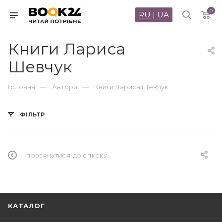
0
RU
|
UA
Книги Лариса
Шевчук
—
—
Головна
Автори
Книги Лариса Шевчук
ФІЛЬТР
ПОВЕРНУТИСЯ ДО СПИСКУ
КАТАЛОГ