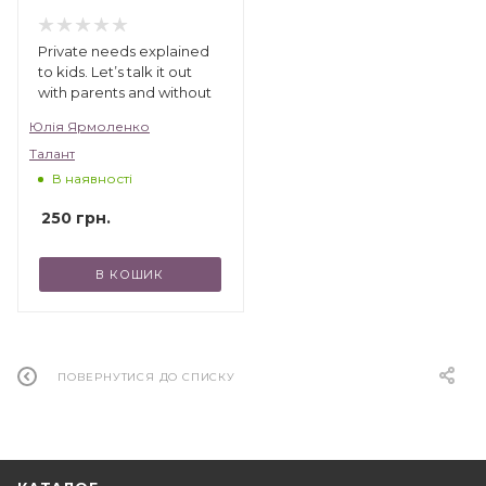
Private needs explained
to kids. Let’s talk it out
with parents and without
Юлія Ярмоленко
Талант
В наявності
250
грн.
В КОШИК
ПОВЕРНУТИСЯ ДО СПИСКУ