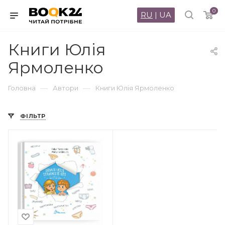
0
RU
|
UA
Книги Юлія
Ярмоленко
—
—
Головна
Автори
Книги Юлія Ярмоленко
ФІЛЬТР