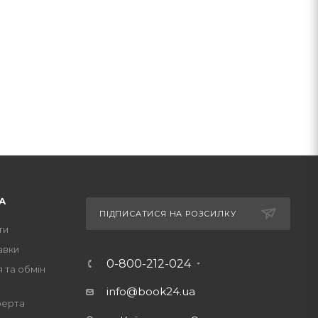
А
ПІДПИСАТИСЯ НА РОЗСИЛКУ
ти
авки
0-800-212-024
 та обмін
info@book24.ua
ферта