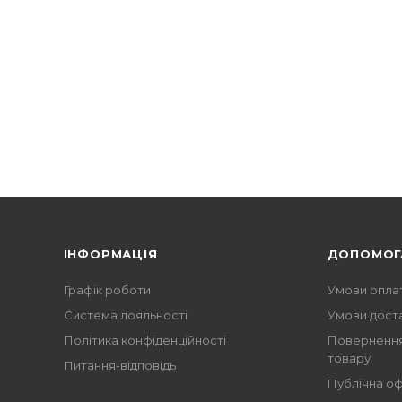
ІНФОРМАЦІЯ
ДОПОМОГ
Графік роботи
Умови опла
Система лояльності
Умови дост
Політика конфіденційності
Повернення
товару
Питання-відповідь
Публічна о