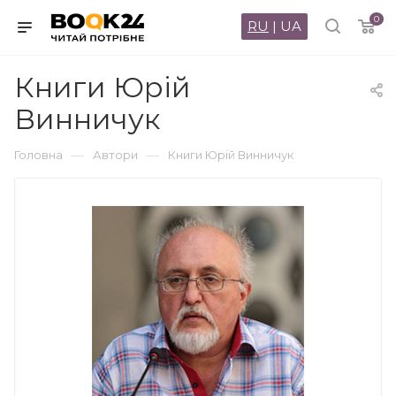
0
RU
|
UA
Книги Юрій
Винничук
—
—
Головна
Автори
Книги Юрій Винничук