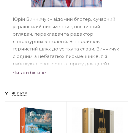
Юрій Винничук - відомий блогер, сучасний
український письменник, політичний
оглядач, перекладач та редактор
літературних антологій. Він пройшов
тернистий шлях до успіху та слави. Винничук
є одним із небагатьох письменників, які
публікують свої вірші та прозу для дітей і
дорослих виключно українською мовою.
Читати більше
Його книги неодмінно варто прочитати тим,
кому цікавий погляд сучасника на ряд
важливих політичних подій, що відбуваються
ФІЛЬТР
не лише в Україні, а й за її кордоном.
Біографія
Юрій Винничук народився в Івано-