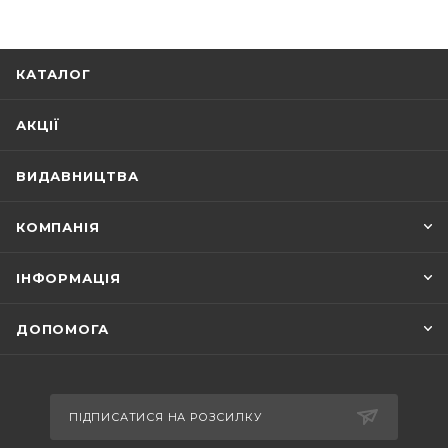
доленосні події, що відбувались протягом
цього року на території України.
КАТАЛОГ
Також варто відзначити книгу «Львівська
антологія», яку автор присвятив своєму
АКЦІЇ
улюбленому місту. Ця робота дійсно
унікальна, адже вона заснована на
ВИДАВНИЦТВА
дослідженні історичних документів та
засекреченої раніше інформації, а також на
КОМПАНІЯ
вивченні міських легенд.
ІНФОРМАЦІЯ
Не менш цікавими для прочитання стануть
фантастичні твори Винничука, до числа яких
ДОПОМОГА
відносяться «Цензор снів», «Місце для
дракона» та інші.
ПІДПИСАТИСЯ НА РОЗСИЛКУ