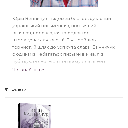
Юрій Винничук - відомий блогер, сучасний
український письменник, політичний
оглядач, перекладач та редактор
літературних антологій. Він пройшов
тернистий шлях до успіху та слави. Винничук
є одним із небагатьох письменників, які
публікують свої вірші та прозу для дітей і
дорослих виключно українською мовою.
Читати більше
Його книги неодмінно варто прочитати тим,
кому цікавий погляд сучасника на ряд
важливих політичних подій, що відбуваються
ФІЛЬТР
не лише в Україні, а й за її кордоном.
Біографія
Юрій Винничук народився в Івано-