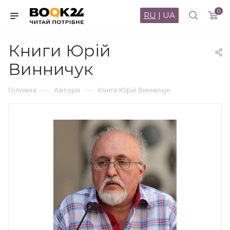
0
RU
|
UA
Книги Юрій
Винничук
—
—
Головна
Автори
Книги Юрій Винничук