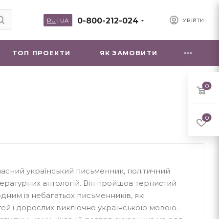
0-800-212-024
RU
|
UA
УВІЙТИ
ТОП ПРОЕКТИ
ЯК ЗАМОВИТИ
0
0
часний український письменник, політичний
тературних антологій. Він пройшов тернистий
одним із небагатьох письменників, які
дітей і дорослих виключно українською мовою.