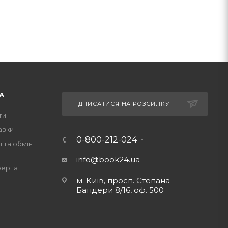
ануть фантастичні твори Винничука, до числа
це для дракона» та інші.
А
ПІДПИСАТИСЯ НА РОЗСИЛКУ
ти
авки
0-800-212-024
 та обмін
info@book24.ua
ферта
м. Київ, просп. Степана
Бандери 8/16, оф. 500