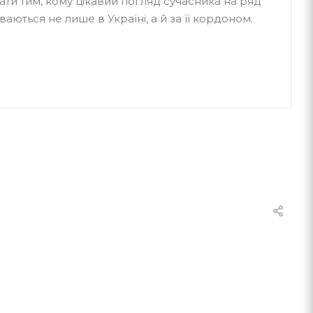
ти тим, кому цікавий погляд сучасника на ряд
аються не лише в Україні, а й за її кордоном.
анківську, 18 березня 1952 року. Після
карпатського університету ім. В. Стефаника
имав диплом за спеціальністю вчитель
вова, де спочатку працював вантажником, а
ворчий шлях Юрія почався у 1971 році, саме
надрукував їх у журналі. Далі його роботи
аннях, а сам Винничук став вести власну
альна суміш авторського вимислу, чорного
сучасне суспільство та невеликої частки