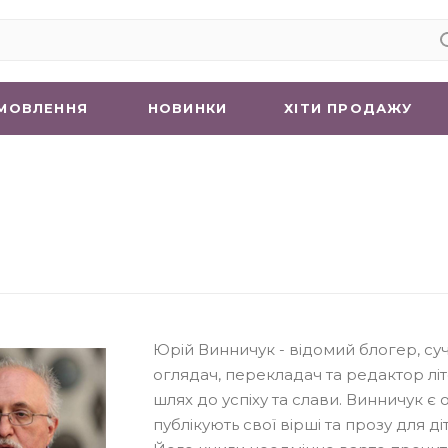
МОВЛЕННЯ
НОВИНКИ
ХIТИ ПРОДАЖУ
Юрій Винничук - відомий блогер, су
оглядач, перекладач та редактор лі
шлях до успіху та слави. Винничук є 
публікують свої вірші та прозу для 