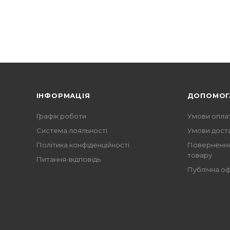
Не менш цікавими для прочитання ст
яких відносяться «Цензор снів», «Міс
ІНФОРМАЦІЯ
ДОПОМОГ
Графік роботи
Умови опла
Система лояльності
Умови дост
Політика конфіденційності
Повернення
товару
Питання-відповідь
Публічна о