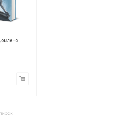
домлено
с
СПИСОК