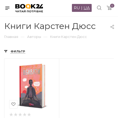
0
RU
|
UA
Книги Карстен Дюсс
—
—
Главная
Авторы
Книги Карстен Дюсс
ФИЛЬТР