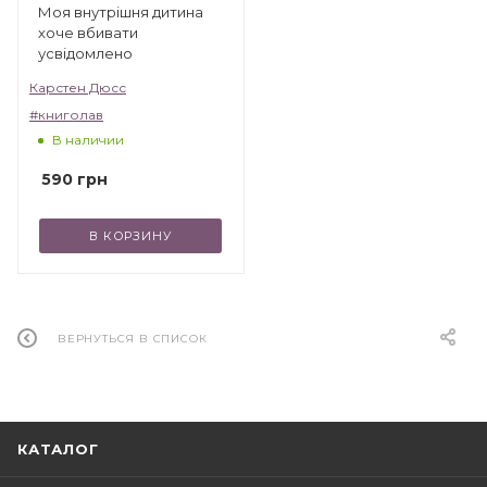
Моя внутрішня дитина
хоче вбивати
усвідомлено
Карстен Дюсс
#книголав
В наличии
590
грн
В КОРЗИНУ
ВЕРНУТЬСЯ В СПИСОК
КАТАЛОГ