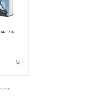
домлено
с
СПИСОК