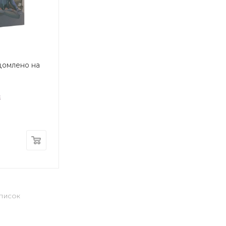
домлено на
с
СПИСОК