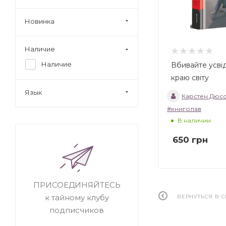
Новинка
Наличие
Наличие
Вбивайте усві
краю світу
Язык
Карстен Дюс
#книголав
В наличии
650
грн
ПРИСОЕДИНЯЙТЕСЬ
к тайному клубу
ВЕРНУТЬСЯ В 
подписчиков