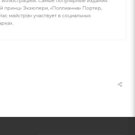
 иллюстрациях. Самые популярные издания:
ий принц» Экзюпери, «Поллианна» Портер,
Час майстрів» участвует в социальных
арках.