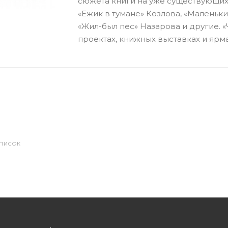
сюжета книги на уже существующих
«Ежик в тумане» Козлова, «Маленьк
«Жил-был пес» Назарова и другие. «
проектах, книжных выставках и ярм
СПИСОК