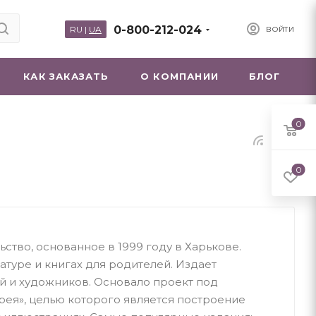
0-800-212-024
RU
|
UA
ВОЙТИ
КАК ЗАКАЗАТЬ
О КОМПАНИИ
БЛОГ
0
0
ьство, основанное в 1999 году в Харькове.
атуре и книгах для родителей. Издает
й и художников. Основало проект под
рея», целью которого является построение