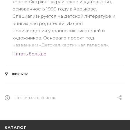
«Час майстрів» - украинское издательство,
основанное в 1999 году в Харькове.
Специализируется на детской литературе и
книгах для родителей. Издает
произведения украинских писателей и
художников. Основало проект под
названием «Детская картинная галерея»,
целью которого является построение
Читать больше
сюжета книги на уже существующих
иллюстрациях. Самые популярные издания:
«Ежик в тумане» Козлова, «Маленький
ФИЛЬТР
принц» Экзюпери, «Поллианна» Портер,
«Жил-был пес» Назарова и другие. «Час
майстрів» участвует в социальных проектах,
ВЕРНУТЬСЯ В СПИСОК
книжных выставках и ярмарках.
КАТАЛОГ