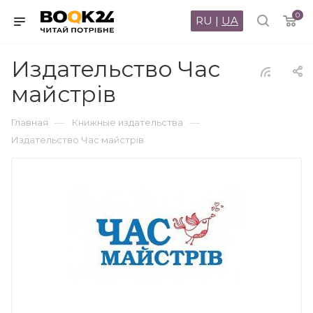
0
RU
|
UA
Издательство Час
майстрів
—
—
Главная
Книжные издательства
Издательство Час майстрів