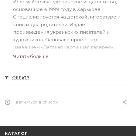
«Час майстрів» - украинское издательство,
основанное в 1999 году в Харькове.
Специализируется на детской литературе и
книгах для родителей. Издает
произведения украинских писателей и
художников. Основало проект под
названием «Детская картинная галерея»,
целью которого является построение
Читать больше
сюжета книги на уже существующих
иллюстрациях. Самые популярные издания:
«Ежик в тумане» Козлова, «Маленький
ФИЛЬТР
принц» Экзюпери, «Поллианна» Портер,
«Жил-был пес» Назарова и другие. «Час
майстрів» участвует в социальных проектах,
ВЕРНУТЬСЯ В СПИСОК
книжных выставках и ярмарках.
КАТАЛОГ