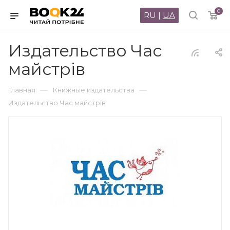
0
RU
|
UA
Издательство Час
майстрів
—
—
Главная
Книжные издательства
Издательство Час майстрів