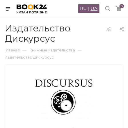
0
RU
|
UA
Издательство
Дискурсус
—
—
Главная
Книжные издательства
Издательство Дискурсус