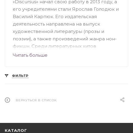
«Discursus» начал свою работу в 2013 году, а
его учредителями стали Ярослав Голодюк и
Василий Карпюк. Его издательская
деятельность направлена ​​на выпуск
художественной литературы (прозы и
поэзии), а также произведений жанра нон-
фикшн. Среди литературных хитов
особенно популярны «Квартира київських
Читать больше
гріхів», «10 успішних українських брендів» и
«Сараєво для початківців». Команда
вдохновенно работает над выпуском
ФИЛЬТР
интересных произведений и поддерживает
духовное слово. Кроме печати
украиноязычных книг бренд занимается
ВЕРНУТЬСЯ В СПИСОК
организацией презентаций, тематических
мероприятий и литературных фестивалей.
КАТАЛОГ