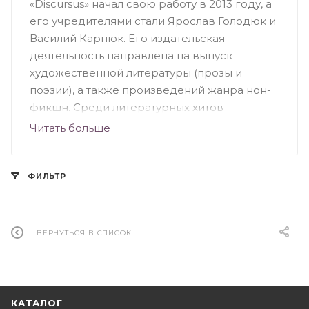
«Discursus» начал свою работу в 2013 году, а
его учредителями стали Ярослав Голодюк и
Василий Карпюк. Его издательская
деятельность направлена ​​на выпуск
художественной литературы (прозы и
поэзии), а также произведений жанра нон-
фикшн. Среди литературных хитов
особенно популярны «Квартира київських
Читать больше
гріхів», «10 успішних українських брендів» и
«Сараєво для початківців». Команда
вдохновенно работает над выпуском
ФИЛЬТР
интересных произведений и поддерживает
духовное слово. Кроме печати
украиноязычных книг бренд занимается
ВЕРНУТЬСЯ В СПИСОК
организацией презентаций, тематических
мероприятий и литературных фестивалей.
КАТАЛОГ