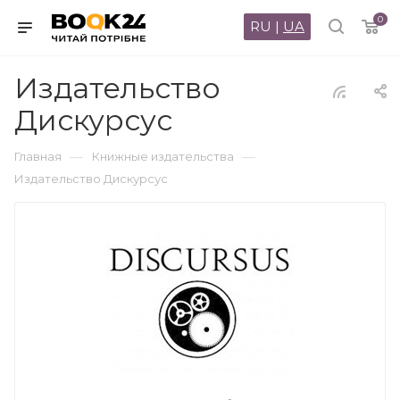
0
RU
|
UA
Издательство
Дискурсус
—
—
Главная
Книжные издательства
Издательство Дискурсус