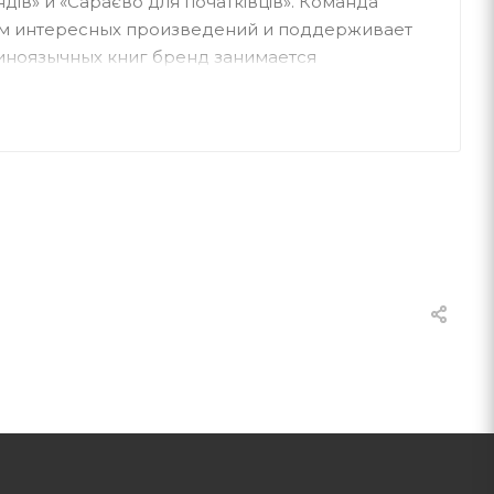
ендів» и «Сараєво для початківців». Команда
ом интересных произведений и поддерживает
аиноязычных книг бренд занимается
ческих мероприятий и литературных