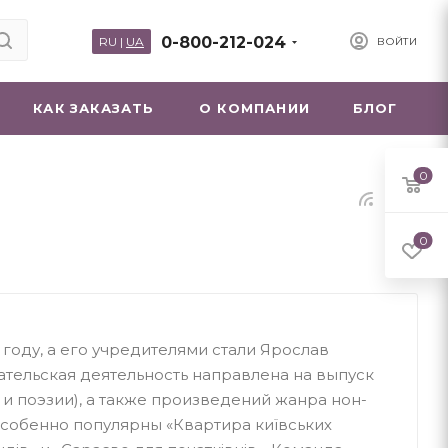
0-800-212-024
RU
|
UA
ВОЙТИ
КАК ЗАКАЗАТЬ
О КОМПАНИИ
БЛОГ
0
0
3 году, а его учредителями стали Ярослав
тельская деятельность направлена ​​на выпуск
и поэзии), а также произведений жанра нон-
особенно популярны «Квартира київських