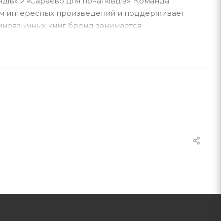
ендів» и «Сараєво для початківців». Команда
ом интересных произведений и поддерживает
аиноязычных книг бренд занимается
ческих мероприятий и литературных