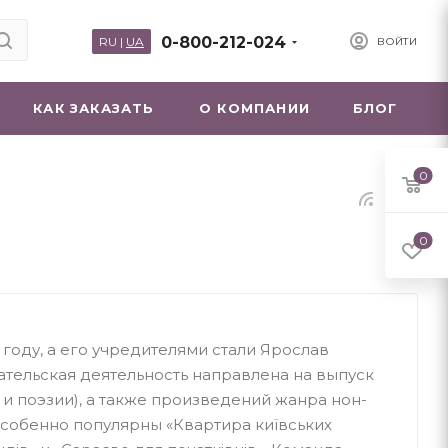
0-800-212-024
RU
|
UA
ВОЙТИ
КАК ЗАКАЗАТЬ
О КОМПАНИИ
БЛОГ
0
0
3 году, а его учредителями стали Ярослав
тельская деятельность направлена ​​на выпуск
и поэзии), а также произведений жанра нон-
особенно популярны «Квартира київських