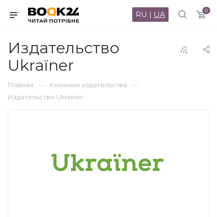
0
RU
|
UA
Издательство
Ukraїner
—
—
Главная
Книжные издательства
Издательство Ukraїner