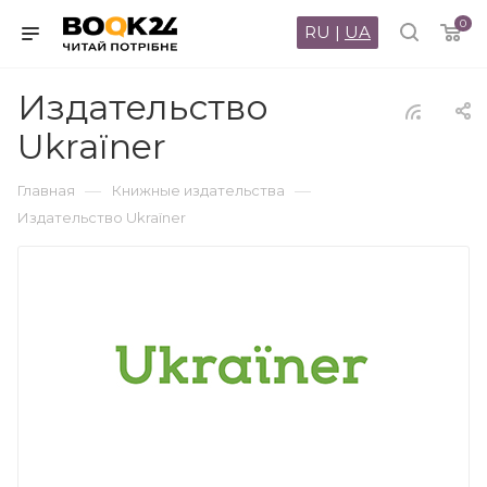
0
RU
|
UA
Издательство
Ukraїner
—
—
Главная
Книжные издательства
Издательство Ukraїner