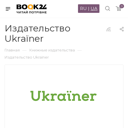
0
RU
|
UA
Издательство
Ukraїner
—
—
Главная
Книжные издательства
Издательство Ukraїner