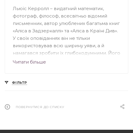
Льюїс Керролл – видатний математик,
фотограф, філософ, всесвітньо відомий
письменник, автор улюблених багатьма книг
«Аліса в Задзеркаллі» та «Аліса в Країні Див».
У своїх оповіданнях він не тільки
використовував всю ширину уяви, а й
намагався зробити їх глибокодумними. Його
творчість настільки сподобалось читачам, що
Читати більше
більшість його книг було екранізовано, і не
один раз.
ФІЛЬТР
Дитинство та юність
Льюїс Керролл народився в сім'ї
ПОВЕРНУТИСЯ ДО СПИСКУ
священника, в січні 1832 року. Батько сам
займався його освітою. Крім Керролла в
родині було ще сім сестер та четверо братів.