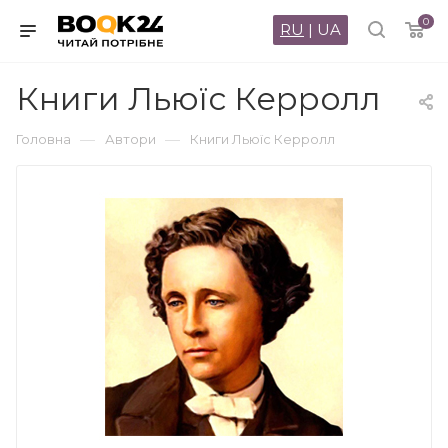
0
RU
|
UA
Книги Льюїс Керролл
—
—
Головна
Автори
Книги Льюїс Керролл