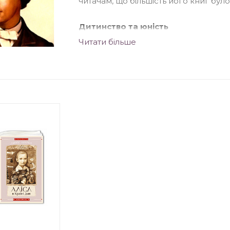
читачам, що більшість його книг було
Дитинство та юність
Читати більше
Льюїс Керролл народився в сім'ї свящ
займався його освітою. Крім Керрол
братів.
Як і більшість творчих людей, Керрол
релігійні люди сприймали це, як пр
змушував сина писати правою рукою
травму, яка призвела до його заїкан
У шкільні роки майбутній письменни
математики та богослов'я. Після шк
університету, де також демонстрував
Творчість та книги