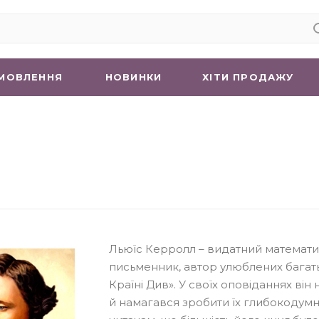
МОВЛЕННЯ
НОВИНКИ
ХIТИ ПРОДАЖУ
Льюїс Керролл – видатний математик
письменник, автор улюблених багатьм
Країні Див». У своїх оповіданнях ві
й намагався зробити їх глибокодумн