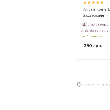
Аліса в Країні 
Задзеркаллі
Льюїс Керро
А-ба-ба-га-ла-ма-
В наявності
390
грн.
ПОВЕРНУТИСЯ 