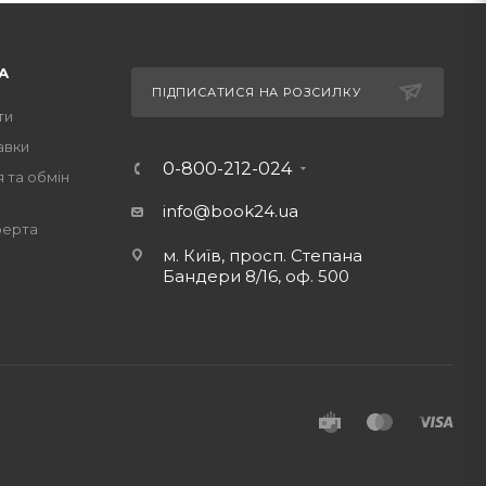
ння для прочитання всією сім'єю.
А
ПІДПИСАТИСЯ НА РОЗСИЛКУ
ти
авки
0-800-212-024
 та обмін
info@book24.ua
ферта
м. Київ, просп. Степана
Бандери 8/16, оф. 500