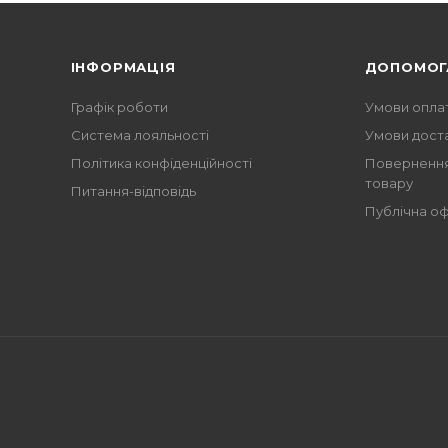
Книги Льюїса Керролла – краще ріше
ІНФОРМАЦІЯ
ДОПОМОГ
Графік роботи
Умови опла
Система лояльності
Умови дост
Політика конфіденційності
Повернення
товару
Питання-відповідь
Публічна о