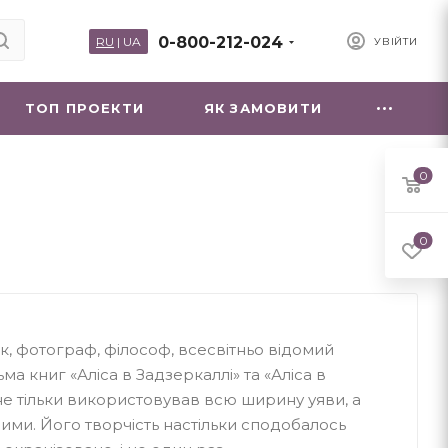
0-800-212-024
RU
|
UA
УВІЙТИ
ТОП ПРОЕКТИ
ЯК ЗАМОВИТИ
0
0
, фотограф, філософ, всесвітньо відомий
а книг «Аліса в Задзеркаллі» та «Аліса в
н не тільки використовував всю ширину уяви, а
ими. Його творчість настільки сподобалось