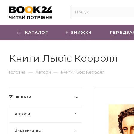
КАТАЛОГ
ЗНИЖКИ
ПЕРЕДЗА
Книги Льюїс Керролл
—
—
Головна
Автори
Книги Льюїс Керролл
ФІЛЬТР
Автори
Видавництво