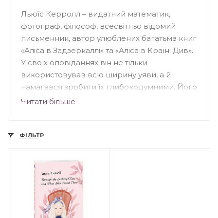
Льюїс Керролл – видатний математик,
фотограф, філософ, всесвітньо відомий
письменник, автор улюблених багатьма книг
«Аліса в Задзеркаллі» та «Аліса в Країні Див».
У своїх оповіданнях він не тільки
використовував всю ширину уяви, а й
намагався зробити їх глибокодумними. Його
творчість настільки сподобалось читачам, що
Читати більше
більшість його книг було екранізовано, і не
один раз.
ФІЛЬТР
Дитинство та юність
Льюїс Керролл народився в сім'ї
священника, в січні 1832 року. Батько сам
займався його освітою. Крім Керролла в
родині було ще сім сестер та четверо братів.