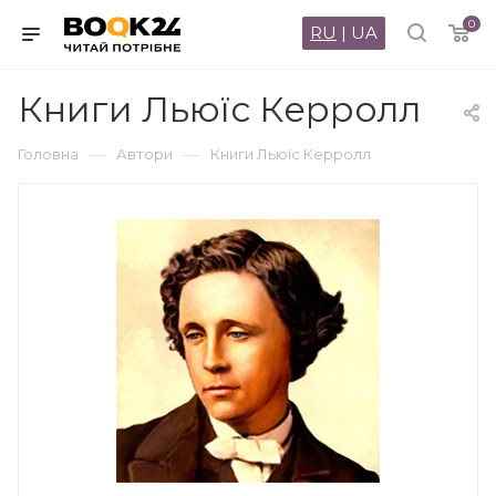
0
RU
|
UA
Книги Льюїс Керролл
—
—
Головна
Автори
Книги Льюїс Керролл