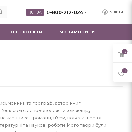
0-800-212-024
RU
|
UA
УВІЙТИ
ТОП ПРОЕКТИ
ЯК ЗАМОВИТИ
0
0
исьменник та географ, автор книг
м Уеллсом є основоположником жанру
письменника - романи, п'єси, новели, поезія,
літературні та наукові роботи. Його твори були