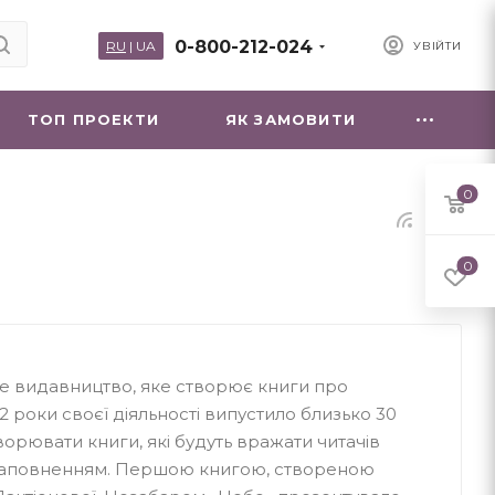
0-800-212-024
RU
|
UA
УВІЙТИ
ТОП ПРОЕКТИ
ЯК ЗАМОВИТИ
0
0
ке видавництво, яке створює книги про
2 роки своєї діяльності випустило близько 30
ворювати книги, які будуть вражати читачів
 наповненням. Першою книгою, створеною