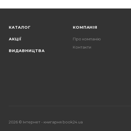
КАТАЛОГ
КОМПАНІЯ
АКЦІЇ
Про компанію
Контакти
ВИДАВНИЦТВА
2026 © Iнтернет - книгарня
book24.ua