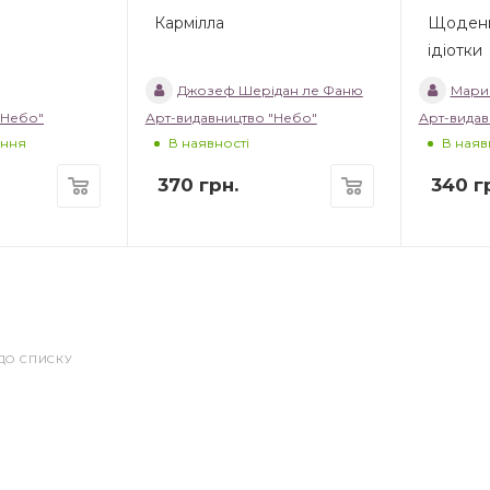
і
Кармілла
Щоденн
ідіотки
Джозеф Шерідан ле Фаню
Мари
"Небо"
Арт-видавництво "Небо"
Арт-видав
ння
В наявності
В наяв
370
грн.
340
гр
ДО СПИСКУ