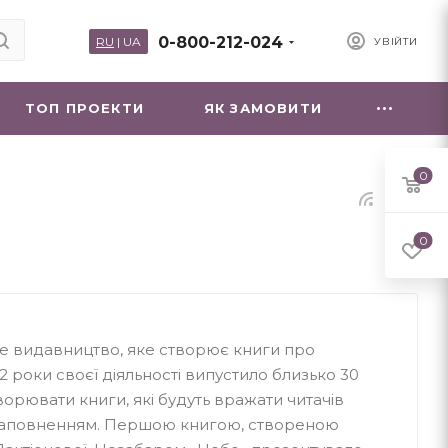
0-800-212-024
RU
|
UA
УВІЙТИ
ТОП ПРОЕКТИ
ЯК ЗАМОВИТИ
0
0
ке видавництво, яке створює книги про
2 роки своєї діяльності випустило близько 30
ворювати книги, які будуть вражати читачів
 наповненням. Першою книгою, створеною