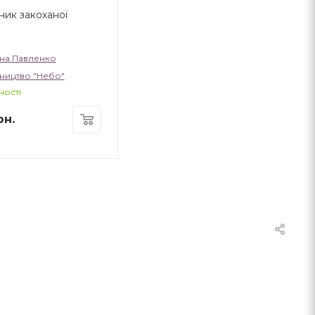
ик закоханої
на Павленко
ництво "Небо"
ності
н.