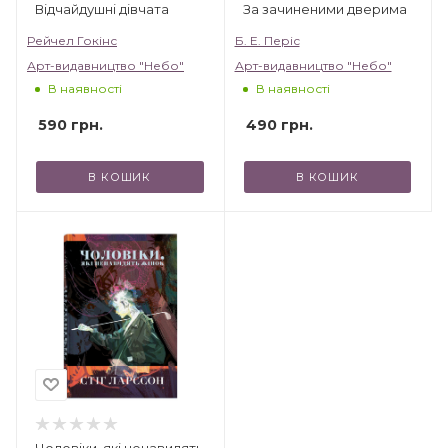
Відчайдушні дівчата
За зачиненими дверима
Рейчел Гокінс
Б. Е. Періс
Арт-видавництво "Небо"
Арт-видавництво "Небо"
В наявності
В наявності
590
грн.
490
грн.
В КОШИК
В КОШИК
Чоловіки, які ненавидять