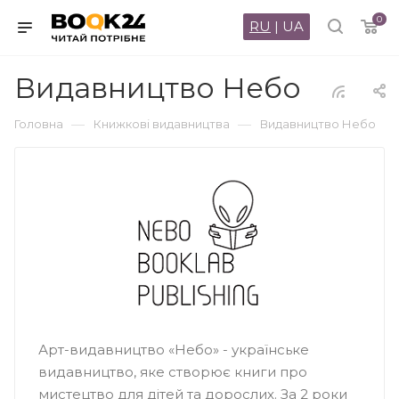
0
RU
|
UA
Видавництво Небо
—
—
Головна
Книжкові видавництва
Видавництво Небо
Арт-видавництво «Небо» - українське
видавництво, яке створює книги про
мистецтво для дітей та дорослих. За 2 роки