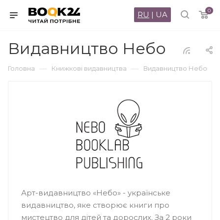
0
RU
|
UA
Видавництво Небо
—
—
Головна
Книжкові видавництва
Видавництво Небо
Арт-видавництво «Небо» - українське
видавництво, яке створює книги про
мистецтво для дітей та дорослих. За 2 роки