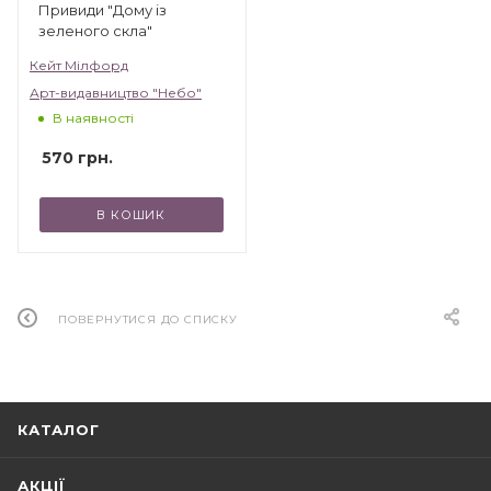
Привиди "Дому із
зеленого скла"
Кейт Мілфорд
Арт-видавництво "Небо"
В наявності
570
грн.
В КОШИК
ПОВЕРНУТИСЯ ДО СПИСКУ
КАТАЛОГ
АКЦІЇ