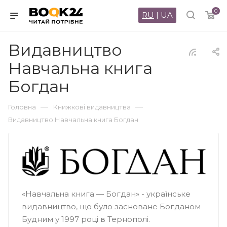
0
RU
|
UA
Видавництво
Навчальна книга
Богдан
—
—
Головна
Книжкові видавництва
Видавництво Навчальна книга Богдан
«Навчальна книга — Богдан» - українське
видавництво, що було засноване Богданом
Будним у 1997 році в Тернополі.