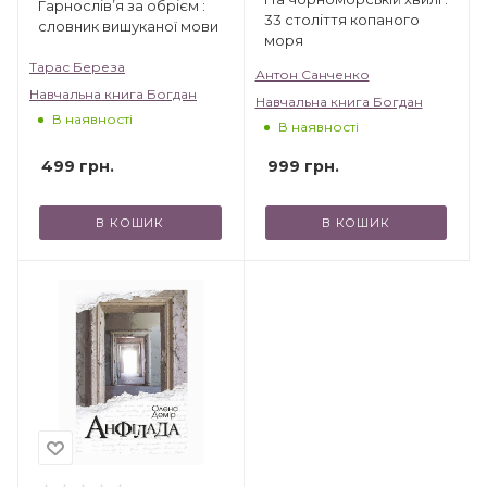
Гарнослів’я за обрієм :
33 століття копаного
словник вишуканої мови
моря
Тарас Береза
Антон Санченко
Навчальна книга Богдан
Навчальна книга Богдан
В наявності
В наявності
499
грн.
999
грн.
В КОШИК
В КОШИК