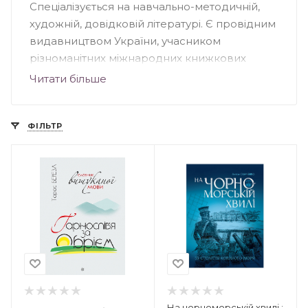
Спеціалізується на навчально-методичній,
художній, довідковій літературі. Є провідним
видавництвом України, учасником
різноманітних міжнародних книжкових
виставок. Основна частина книг
Читати більше
видавництва – навчальна література (робочі
зошити, довідкові посібики, мовні
тренажери, збірники творів тощо). «Богдан»
ФІЛЬТР
видає також посібники з трудового
навчання, образотворчого мистецтва, а
також нотні видання.
На чорноморській хвилі :