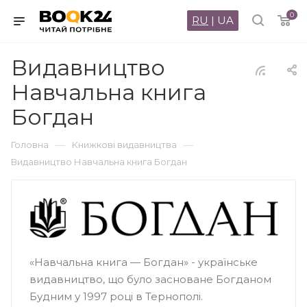
0
RU
|
UA
Видавництво
Навчальна книга
Богдан
—
—
Головна
Книжкові видавництва
Видавництво Навчальна книга Богдан
«Навчальна книга — Богдан» - українське
видавництво, що було засноване Богданом
Будним у 1997 році в Тернополі.