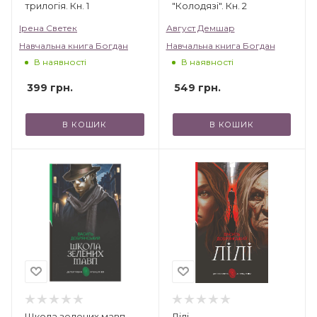
трилогія. Кн. 1
"Колодязі". Кн. 2
Ірена Светек
Август Демшар
Навчальна книга Богдан
Навчальна книга Богдан
В наявності
В наявності
399
грн.
549
грн.
В КОШИК
В КОШИК
Школа зелених мавп
Лілі