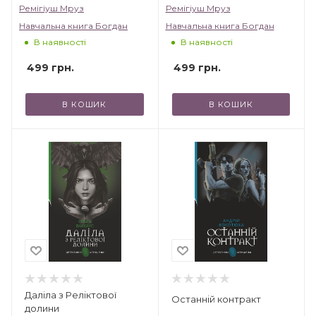
Ремігіуш Мруз
Ремігіуш Мруз
Навчальна книга Богдан
Навчальна книга Богдан
В наявності
В наявності
499
грн.
499
грн.
В КОШИК
В КОШИК
Даліла з Реліктової
Останній контракт
долини