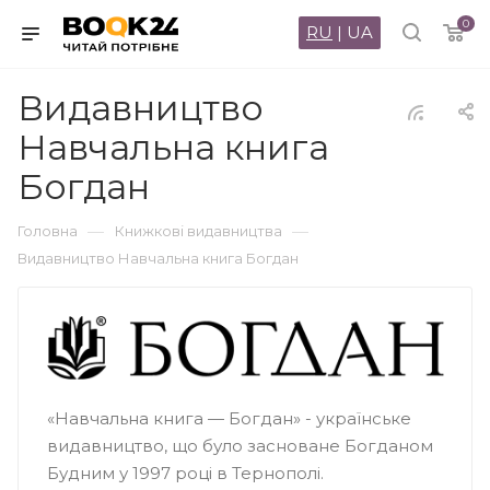
0
RU
|
UA
Видавництво
Навчальна книга
Богдан
—
—
Головна
Книжкові видавництва
Видавництво Навчальна книга Богдан
«Навчальна книга — Богдан» - українське
видавництво, що було засноване Богданом
Будним у 1997 році в Тернополі.