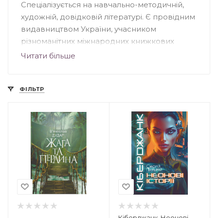
Спеціалізується на навчально-методичній,
художній, довідковій літературі. Є провідним
видавництвом України, учасником
різноманітних міжнародних книжкових
виставок. Основна частина книг
Читати більше
видавництва – навчальна література (робочі
зошити, довідкові посібики, мовні
тренажери, збірники творів тощо). «Богдан»
ФІЛЬТР
видає також посібники з трудового
навчання, образотворчого мистецтва, а
також нотні видання.
Кіберджанк. Неонові