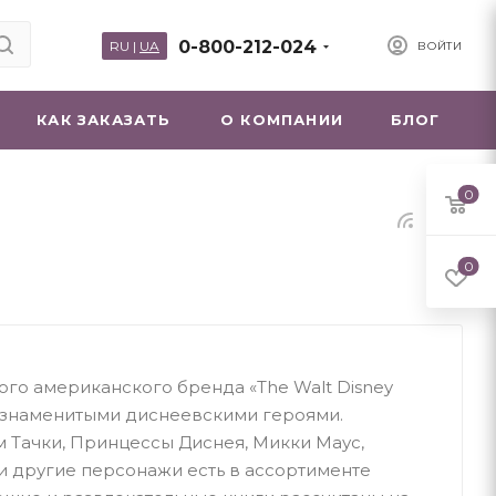
0-800-212-024
RU
|
UA
ВОЙТИ
КАК ЗАКАЗАТЬ
О КОМПАНИИ
БЛОГ
0
0
ного американского бренда «The Walt Disney
 знаменитыми диснеевскими героями.
Тачки, Принцессы Диснея, Микки Маус,
и другие персонажи есть в ассортименте