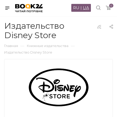
0
RU
|
UA
Издательство
Disney Store
—
—
Главная
Книжные издательства
Издательство Disney Store