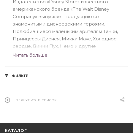
Издательство «Disney Store» известного
американского бренда «The Walt Disney
Company» выпускает продукцию со
знаменитыми диснеевскими героями.
Полюбившиеся маленьким зрителям Тачки,
Принцессы Диснея, Микки Маус, Холодное
сердце, Винни Пух, Немо и другие
персонажи есть в ассортименте
Читать больше
издательства. Обучающие, развивающие и
развлекательные книги рассчитаны на
разный возраст читателей: от младенцев до
ФИЛЬТР
подростков. Следует отметить популярную
серию книг «Английский – это легко». С
любимыми персонажами дети в игровой
ВЕРНУТЬСЯ В СПИСОК
форме изучают иностранный язык,
развивают внимание и память.
КАТАЛОГ