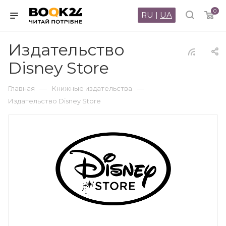
0
RU
|
UA
Издательство
Disney Store
—
—
Главная
Книжные издательства
Издательство Disney Store