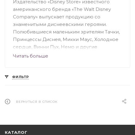
Издательство «Disney Store» известного
американского бренда «The Walt Disney
Company» выпускает продукцию со
знаменитыми диснеевскими героями.
Полюбившиеся маленьким зрителям Тачки,
Принцессы Диснея, Микки Маус, Холодное
сердце, Винни Пух, Немо и другие
персонажи есть в ассортименте
Читать больше
издательства. Обучающие, развивающие и
развлекательные книги рассчитаны на
разный возраст читателей: от младенцев до
ФИЛЬТР
подростков. Следует отметить популярную
серию книг «Английский – это легко». С
любимыми персонажами дети в игровой
ВЕРНУТЬСЯ В СПИСОК
форме изучают иностранный язык,
развивают внимание и память.
КАТАЛОГ