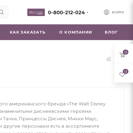
0-800-212-024
RU
|
UA
ВОЙТИ
КАК ЗАКАЗАТЬ
О КОМПАНИИ
БЛОГ
0
0
ного американского бренда «The Walt Disney
 знаменитыми диснеевскими героями.
Тачки, Принцессы Диснея, Микки Маус,
и другие персонажи есть в ассортименте