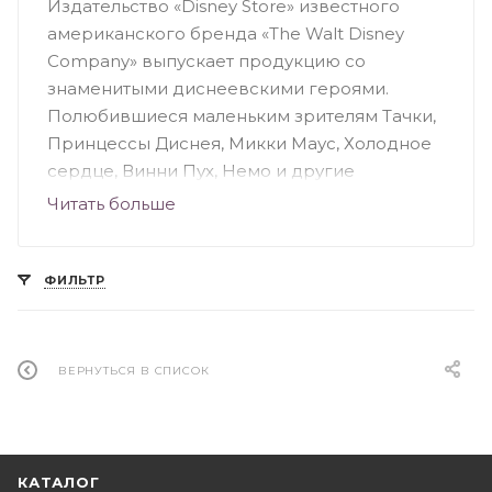
Издательство «Disney Store» известного
американского бренда «The Walt Disney
Company» выпускает продукцию со
знаменитыми диснеевскими героями.
Полюбившиеся маленьким зрителям Тачки,
Принцессы Диснея, Микки Маус, Холодное
сердце, Винни Пух, Немо и другие
персонажи есть в ассортименте
Читать больше
издательства. Обучающие, развивающие и
развлекательные книги рассчитаны на
разный возраст читателей: от младенцев до
ФИЛЬТР
подростков. Следует отметить популярную
серию книг «Английский – это легко». С
любимыми персонажами дети в игровой
ВЕРНУТЬСЯ В СПИСОК
форме изучают иностранный язык,
развивают внимание и память.
КАТАЛОГ