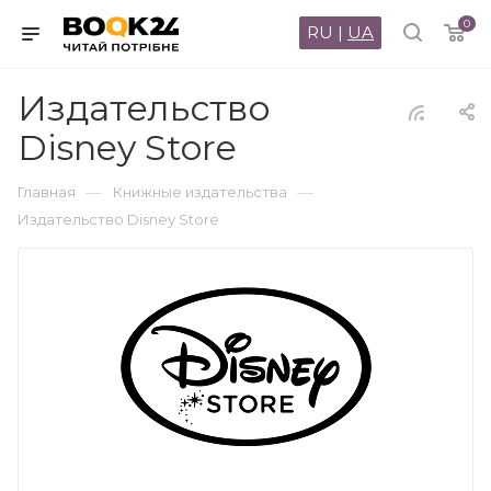
0
RU
|
UA
Издательство
Disney Store
—
—
Главная
Книжные издательства
Издательство Disney Store