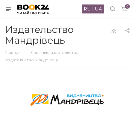
0
RU
|
UA
Издательство
Мандрівець
—
—
Главная
Книжные издательства
Издательство Мандрівець