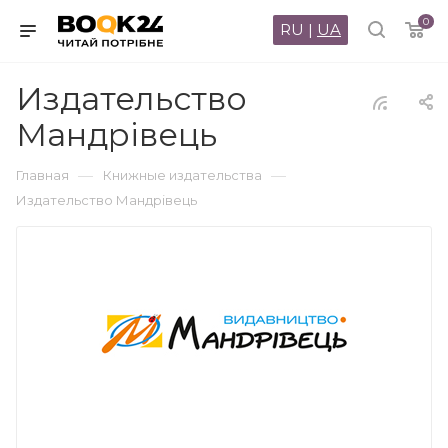
0
RU
|
UA
Издательство
Мандрівець
—
—
Главная
Книжные издательства
Издательство Мандрівець