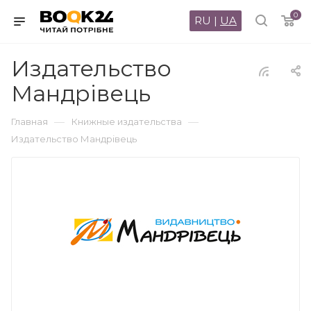
0
RU
|
UA
Издательство
Мандрівець
—
—
Главная
Книжные издательства
Издательство Мандрівець