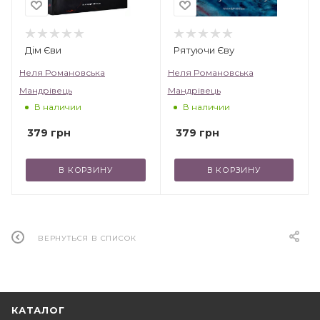
Инжире.
Дім Єви
Рятуючи Єву
Неля Романовська
Неля Романовська
Мандрівець
Мандрівець
В наличии
В наличии
379
грн
379
грн
В КОРЗИНУ
В КОРЗИНУ
ВЕРНУТЬСЯ В СПИСОК
КАТАЛОГ