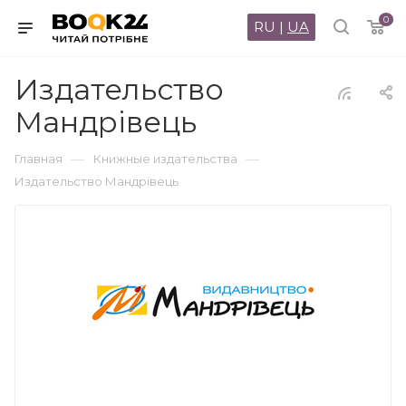
0
RU
|
UA
Издательство
Мандрівець
—
—
Главная
Книжные издательства
Издательство Мандрівець