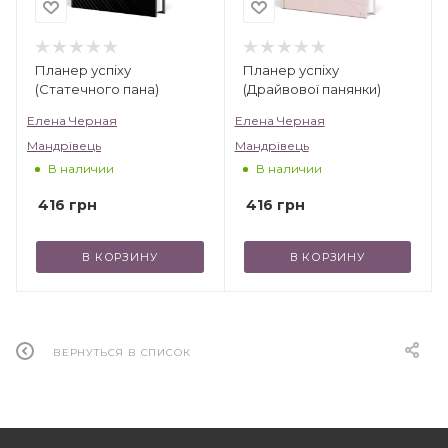
Инжире.
Планер успіху
Планер успіху
(Статечного пана)
(Драйвової панянки)
Елена Черная
Елена Черная
Мандрівець
Мандрівець
В наличии
В наличии
416
грн
416
грн
В КОРЗИНУ
В КОРЗИНУ
ВЕРНУТЬСЯ В СПИСОК