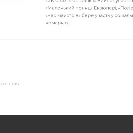
існуючих ілюстраціях. Найпопулярніш
«Маленький принц» Екзюпері, «Поліан
«Час майстрів» бере участь у соціал
ярмарках.
ДО СПИСКУ