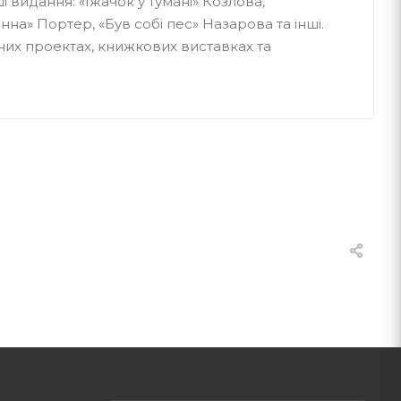
і видання: «Їжачок у тумані» Козлова,
на» Портер, «Був собі пес» Назарова та інші.
ьних проектах, книжкових виставках та