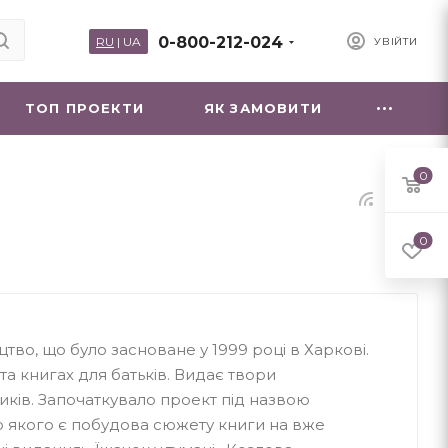
0-800-212-024
RU
|
UA
УВІЙТИ
ТОП ПРОЕКТИ
ЯК ЗАМОВИТИ
0
0
цтво, що було засноване у 1999 році в Харкові.
 та книгах для батьків. Видає твори
иків. Започаткувало проект під назвою
ю якого є побудова сюжету книги на вже