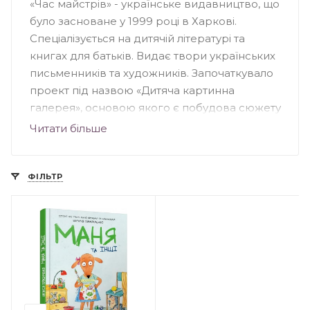
«Час майстрів» - українське видавництво, що
було засноване у 1999 році в Харкові.
Спеціалізується на дитячій літературі та
книгах для батьків. Видає твори українських
письменників та художників. Започаткувало
проект під назвою «Дитяча картинна
галерея», основою якого є побудова сюжету
книги на вже існуючих ілюстраціях.
Читати більше
Найпопулярніші видання: «Їжачок у тумані»
Козлова, «Маленький принц» Екзюпері,
«Поліанна» Портер, «Був собі пес» Назарова
ФІЛЬТР
та інші. «Час майстрів» бере участь у
соціальних проектах, книжкових виставках
та ярмарках.