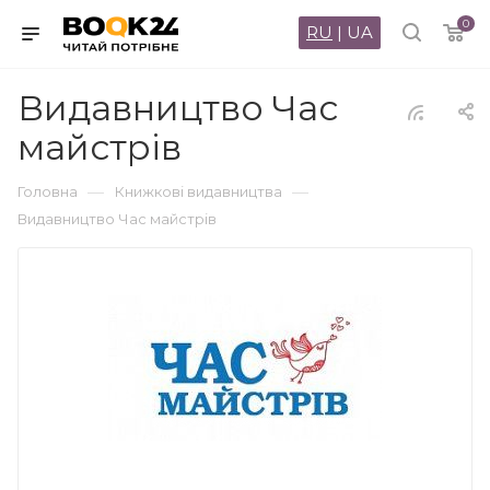
0
RU
|
UA
Видавництво Час
майстрів
—
—
Головна
Книжкові видавництва
Видавництво Час майстрів