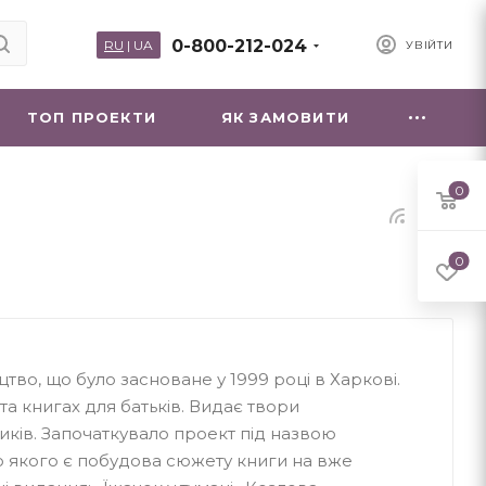
0-800-212-024
RU
|
UA
УВІЙТИ
ТОП ПРОЕКТИ
ЯК ЗАМОВИТИ
0
0
цтво, що було засноване у 1999 році в Харкові.
 та книгах для батьків. Видає твори
иків. Започаткувало проект під назвою
ю якого є побудова сюжету книги на вже