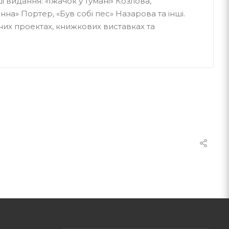
і видання: «Їжачок у тумані» Козлова,
на» Портер, «Був собі пес» Назарова та інші.
ьних проектах, книжкових виставках та