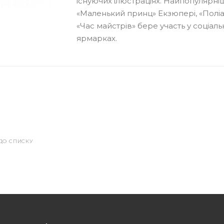
існуючих ілюстраціях. Найпопулярніш
«Маленький принц» Екзюпері, «Поліан
«Час майстрів» бере участь у соціал
ярмарках.
ДО СПИСКУ