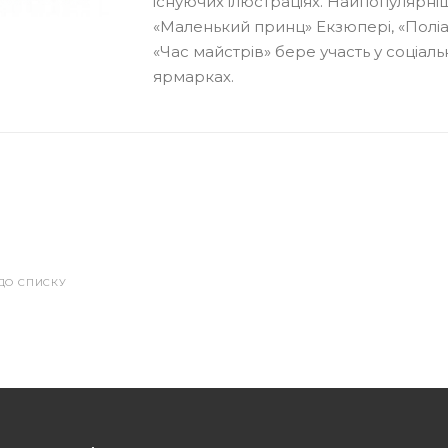
існуючих ілюстраціях. Найпопулярніш
«Маленький принц» Екзюпері, «Поліан
«Час майстрів» бере участь у соціал
ярмарках.
ДО СПИСКУ