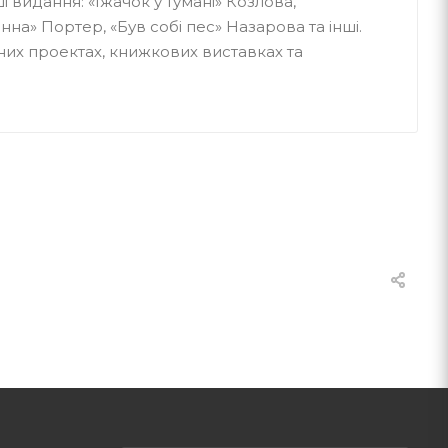
і видання: «Їжачок у тумані» Козлова,
на» Портер, «Був собі пес» Назарова та інші.
ьних проектах, книжкових виставках та