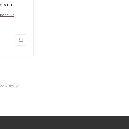
сесвіт
ковська
ДО СПИСКУ