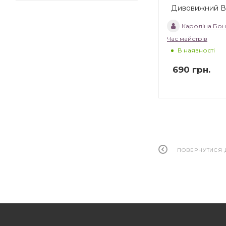
Дивовижний В
Кароліна Бон
Час майстрів
В наявності
690
грн.
ПОВЕРНУТИСЯ 