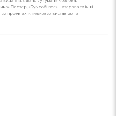
і видання: «Їжачок у тумані» Козлова,
на» Портер, «Був собі пес» Назарова та інші.
ьних проектах, книжкових виставках та