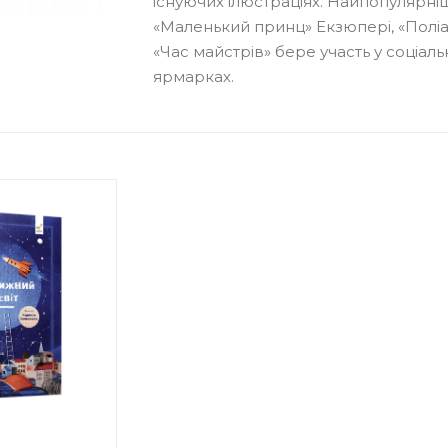
існуючих ілюстраціях. Найпопулярніш
«Маленький принц» Екзюпері, «Поліан
«Час майстрів» бере участь у соціал
ярмарках.