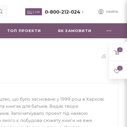
0-800-212-024
RU
|
UA
УВІЙТИ
ТОП ПРОЕКТИ
ЯК ЗАМОВИТИ
0
0
цтво, що було засноване у 1999 році в Харкові.
 та книгах для батьків. Видає твори
иків. Започаткувало проект під назвою
ю якого є побудова сюжету книги на вже