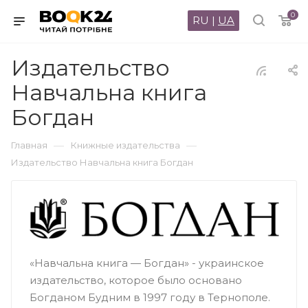
0
RU
|
UA
Издательство
Навчальна книга
Богдан
—
—
Главная
Книжные издательства
Издательство Навчальна книга Богдан
«Навчальна книга — Богдан» - украинское
издательство, которое было основано
Богданом Будним в 1997 году в Тернополе.