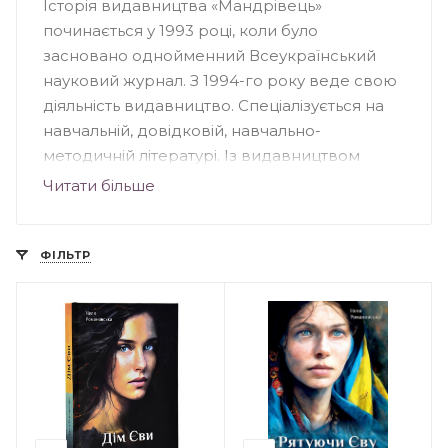
Історія видавництва «Мандрівець»
починається у 1993 році, коли було
засновано однойменний Всеукраїнський
науковий журнал. З 1994-го року веде свою
діяльність видавництво. Спеціалізується на
навчальній, довідковій, навчально-
методичній літературі. Із видавництвом
співпрацюють автори – відомі науковці,
Читати більше
педагоги, вихователі, методисти. Книги, що
вийшли друком у «Мандрівці», підходять для
вихователів, педагогів дошкільних
ФІЛЬТР
навчальних закладів, учнів та вчителів
загальноосвітніх шкіл, студентів і науковців.
Книги – лідери продажу видавництва
«Мандрівець»: «Вартові мрій», «Прокляття
інших», «Сни з колодязя», «Шепіт сосен»,
«П’ятеро, як один», серія видань про кота
Інжира.