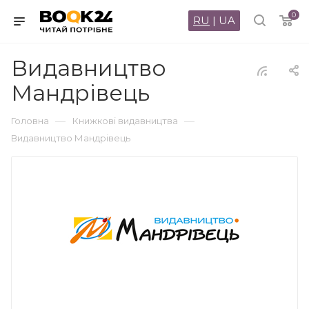
0
RU
|
UA
Видавництво
Мандрівець
—
—
Головна
Книжкові видавництва
Видавництво Мандрівець