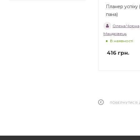
Планер успіху 
пана)
Олена Чорна
Мандрівець
В наявності
416
грн.
ПОВЕРНУТИСЯ 