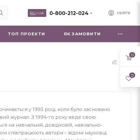
0-800-212-024
RU
|
UA
УВІЙТИ
ТОП ПРОЕКТИ
ЯК ЗАМОВИТИ
0
0
чинається у 1993 році, коли було засновано
ий журнал. З 1994-го року веде свою
ься на навчальній, довідковій, навчально-
вом співпрацюють автори – відомі науковці,