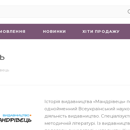
МОВЛЕННЯ
НОВИНКИ
ХIТИ ПРОДАЖУ
ь
вець
Історія видавництва «Мандрівець» по
однойменний Всеукраїнський науков
діяльність видавництво. Спеціалізуєт
методичній літературі. Із видавницт