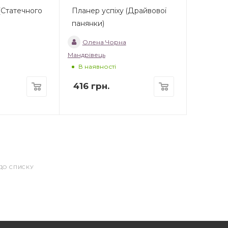
(Статечного
Планер успіху (Драйвової
панянки)
Олена Чорна
Мандрівець
В наявності
416
грн.
ДО СПИСКУ